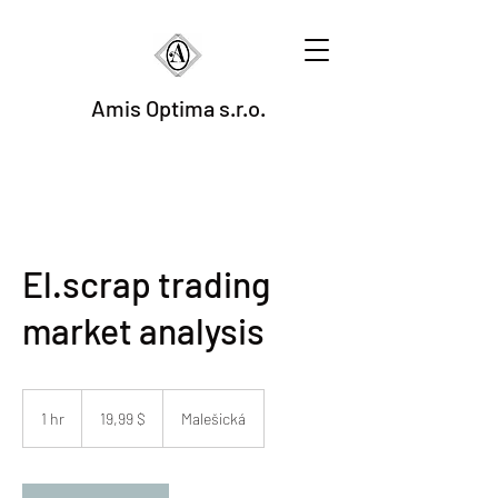
Amis Optima s.r.o.
El.scrap trading
market analysis
19,99
ASV
1 hr
1
19,99 $
Malešická
dolāri
h